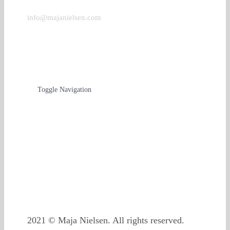
info@majanielsen.com
Links
Toggle Navigation
Datenschutzerklärung
Impressum
Kontakt/Presse/Downloads
Privatsphäre-Einstellungen ändern
2021 © Maja Nielsen. All rights reserved.